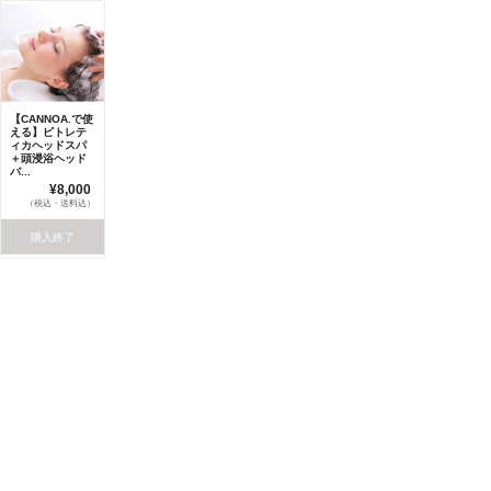
【CANNOA.で使
える】ピトレテ
ィカヘッドスパ
＋頭浸浴ヘッド
バ...
¥8,000
（税込・送料込）
購入終了