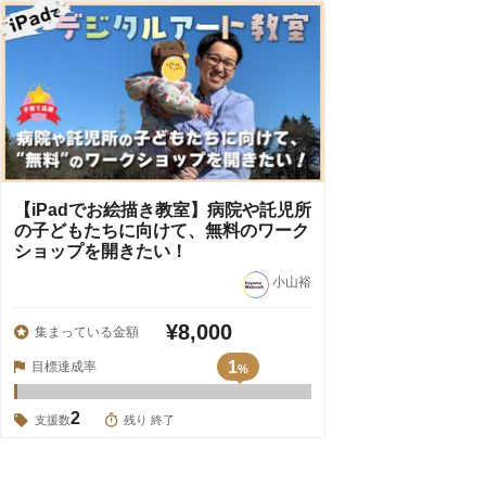
【iPadでお絵描き教室】病院や託児所
の子どもたちに向けて、無料のワーク
ショップを開きたい！
小山裕
¥8,000
集まっている金額
1
目標達成率
%
2
支援数
残り 終了