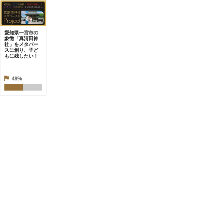
愛知県一宮市の
象徴「真清田神
社」をメタバー
スに創り、子ど
もに残したい！
49%