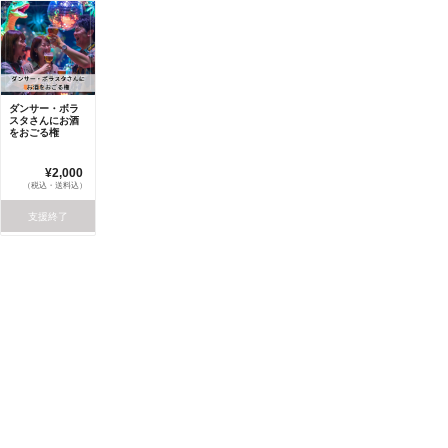
ダンサー・ボラ
スタさんにお酒
をおごる権
¥2,000
（税込・送料込）
支援終了