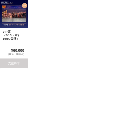
VIP席
（9/19（木）
19:00公演）
¥60,000
（税込・送料込）
支援終了