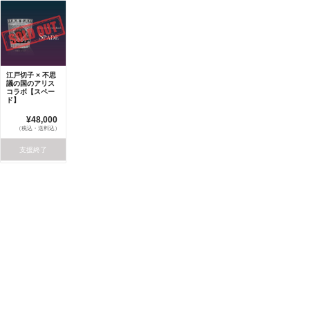
江戸切子 × 不思
議の国のアリス
コラボ【スペー
ド】
¥48,000
（税込・送料込）
支援終了