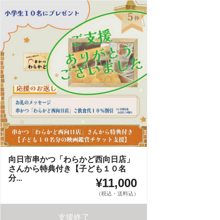
向日市串かつ「わらかど西向日店」
さんから特典付き【子ども１０名
分...
¥11,000
（税込・送料込）
支援終了