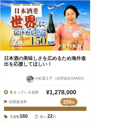
日本酒の美味しさを広めるため海外進
出を応援してほしい！
小松冨士子（合同会社SAKEX）
¥1,278,000
集まっている金額
255
目標達成率
%
160
22
支援数
残り
日