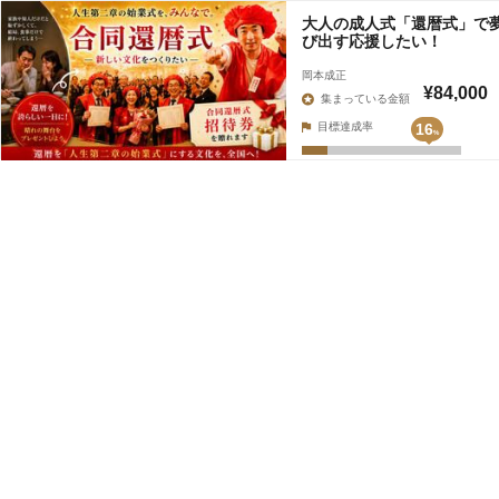
大人の成人式「還暦式」で
び出す応援したい！
岡本成正
¥84,000
集まっている金額
目標達成率
16
%