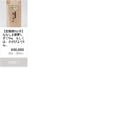
【定期便5か月】
ななしま家夢し
ずく5㎏ もしく
は、さがびより5
㎏...
¥40,000
（税込・送料込）
支援終了