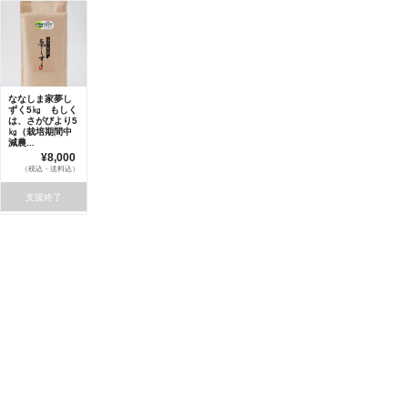
ななしま家夢し
ずく5㎏ もしく
は、さがびより5
㎏（栽培期間中
減農...
¥8,000
（税込・送料込）
支援終了