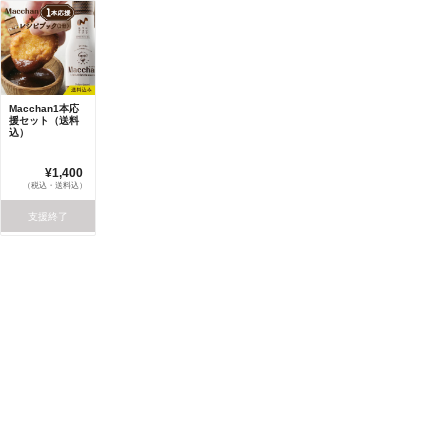
Macchan1本応
援セット（送料
込）
¥1,400
（税込・送料込）
支援終了