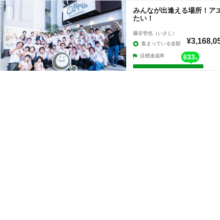
みんなが出逢える場所！アエ
たい！
藤谷壱也（いさじ）
¥3,168,0
集まっている金額
目標達成率
633
%