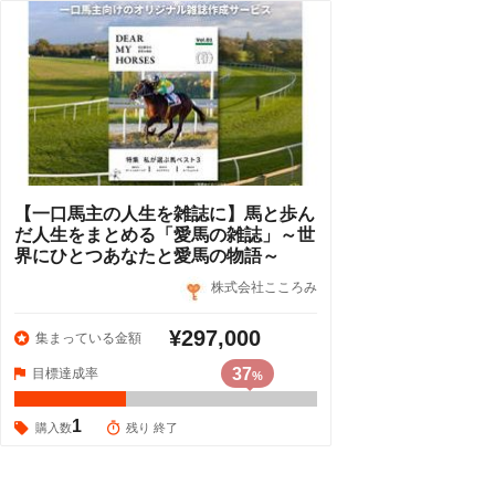
【一口馬主の人生を雑誌に】馬と歩ん
だ人生をまとめる「愛馬の雑誌」～世
界にひとつあなたと愛馬の物語～
株式会社こころみ
¥297,000
集まっている金額
37
目標達成率
%
1
購入数
残り 終了