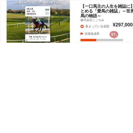
【一口馬主の人生を雑誌に
とめる「愛馬の雑誌」～世
馬の物語～
株式会社こころみ
¥297,000
集まっている金額
目標達成率
37
%