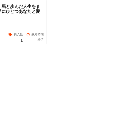
】馬と歩んだ人生をま
界にひとつあなたと愛
購入数
残り時間
終了
1