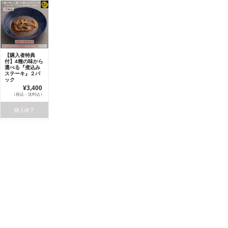
【購入者特典
付】4種の味から
選べる『煮込み
ステーキ』２パ
ック
¥3,400
（税込・送料込）
購入終了