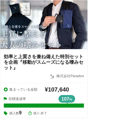
効率と上質さを兼ね備えた特別セット
を企画『移動がスムーズになる嗜みセ
ット』
株式会社Paradox
¥107,640
集まっている金額
107
目標達成率
%
9
購入数
残り 終了