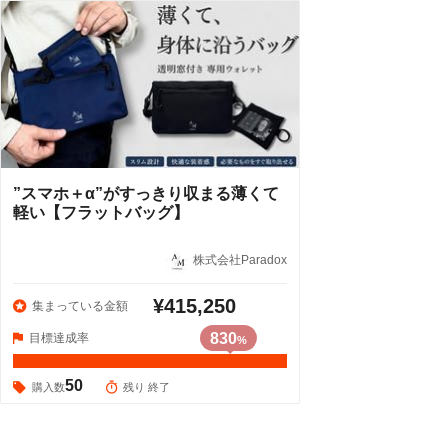
”スマホ＋α”がすっきり収まる薄くて
軽い【フラットバッグ】
株式会社Paradox
¥415,250
集まっている金額
830
目標達成率
%
50
購入数
残り 終了