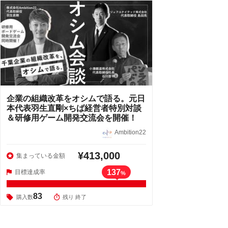
企業の組織改革をオシムで語る。元日
本代表羽生直剛×ちば経営者特別対談
＆研修用ゲーム開発交流会を開催！
Ambition22
¥413,000
集まっている金額
137
目標達成率
%
83
購入数
残り 終了