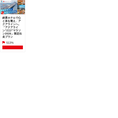
絶景ホテルで心
と体を整え、ア
クアラインへ。
「アクアライ
ン”だけ”マラソ
ン2026」限定出
走プラン
513%