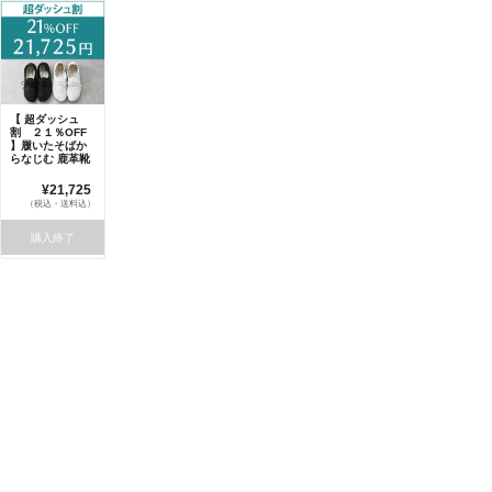
【 超ダッシュ
割 ２１％OFF
】履いたそばか
らなじむ 鹿革靴
¥21,725
（税込・送料込）
購入終了