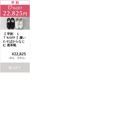
【 早割 １
７％OFF 】履い
たそばからなじ
む 鹿革靴
¥22,825
（税込・送料込）
購入終了