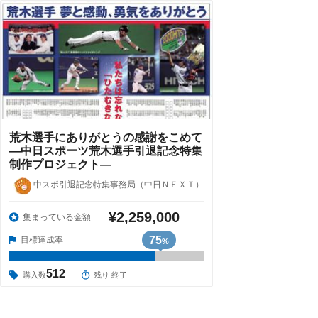
荒木選手にありがとうの感謝をこめて
―中日スポーツ荒木選手引退記念特集
制作プロジェクト―
中スポ引退記念特集事務局（中日ＮＥＸＴ）
¥2,259,000
集まっている金額
75
目標達成率
%
512
購入数
残り 終了