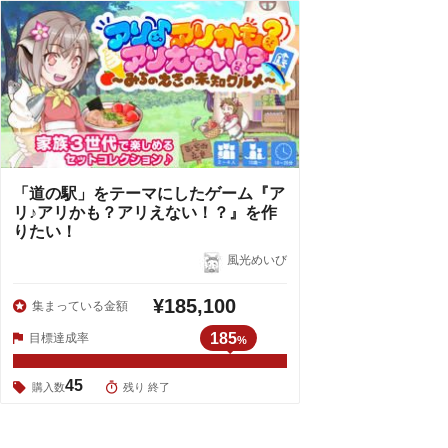
「道の駅」をテーマにしたゲーム『ア
リ♪アリかも？アリえない！？』を作
りたい！
風光めいび
¥185,100
集まっている金額
185
目標達成率
%
45
購入数
残り 終了