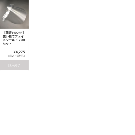
【限定5%OFF】
使い捨てフェイ
スシールド x 30
セット
¥4,275
（税込・送料込）
購入終了