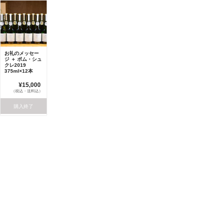
お礼のメッセー
ジ ＋ ポム・シュ
クレ2019
375ml×12本
¥15,000
（税込・送料込）
購入終了