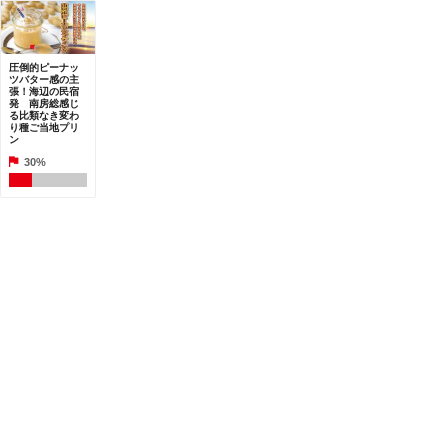
圧倒的ピーナッ
ツバター感の主
張！海辺の民宿
発 南房総感じ
る比類なき変わ
り種ご当地プリ
ン
30%