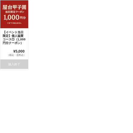
【イベント当日
限定】個人協賛
コース①（1,000
円分クーポン）
¥5,000
（税込・送料込）
購入終了