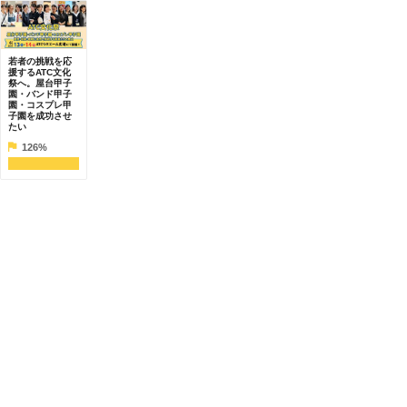
若者の挑戦を応
援するATC文化
祭へ。屋台甲子
園・バンド甲子
園・コスプレ甲
子園を成功させ
たい
126%