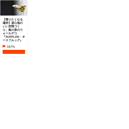
【帰りたくなる
場所】居心地の
いい空間づく
り。鳥の形のウ
ォールデコ
『AUSFLUG・オ
ースフルッグ』
167%