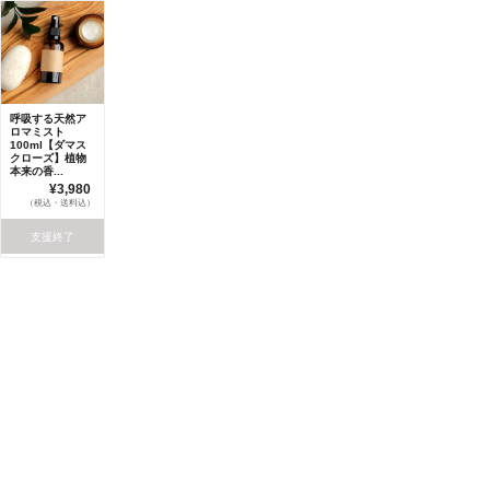
呼吸する天然ア
ロマミスト
100ml【ダマス
クローズ】植物
本来の香...
¥3,980
（税込・送料込）
支援終了