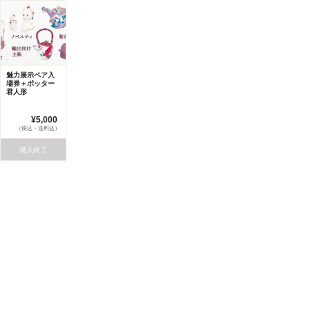
魅力展示ペア入
場券＋ポッター
君人形
¥5,000
（税込・送料込）
購入終了