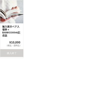
魅力展示ペア入
場券＋
BANKO300th記
念誌
¥10,000
（税込・送料込）
購入終了