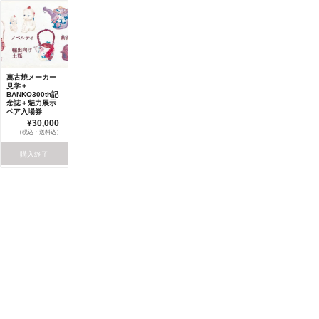
萬古焼メーカー
見学＋
BANKO300th記
念誌＋魅力展示
ペア入場券
¥30,000
（税込・送料込）
購入終了