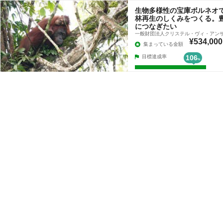
生物多様性の宝庫ボルネオ
林再生のしくみをつくる。
につなぎたい
一般財団法人クリステル・ヴィ・アン
¥534,000
集まっている金額
目標達成率
106
%