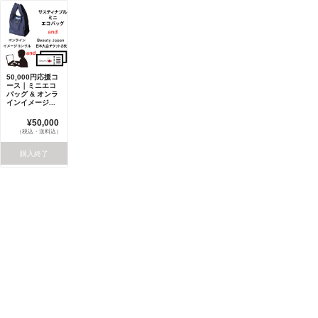
50,000円応援コ
ース｜ミニエコ
バッグ & オンラ
インイメージ...
¥50,000
（税込・送料込）
購入終了