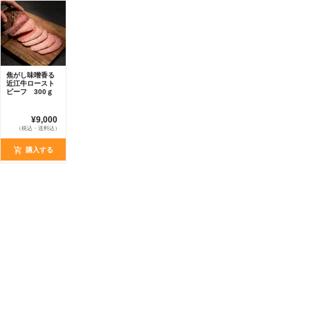
焦がし味噌香る
近江牛ロースト
ビーフ 300ｇ
¥9,000
（税込・送料込）
購入する