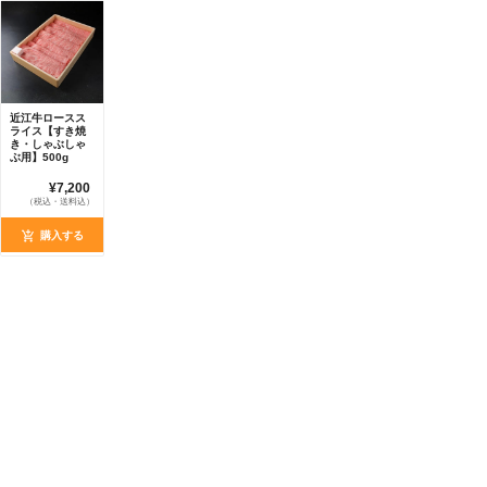
近江牛ロースス
ライス【すき焼
き・しゃぶしゃ
ぶ用】500g
¥7,200
（税込・送料込）
購入する