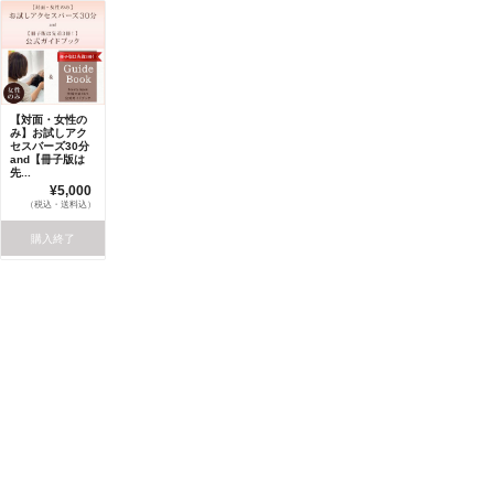
【対面・女性の
み】お試しアク
セスバーズ30分
and【冊子版は
先...
¥5,000
（税込・送料込）
購入終了