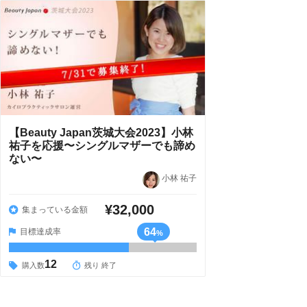
【Beauty Japan茨城大会2023】小林
祐子を応援〜シングルマザーでも諦め
ない〜
小林 祐子
¥32,000
集まっている金額
64
目標達成率
%
12
購入数
残り 終了