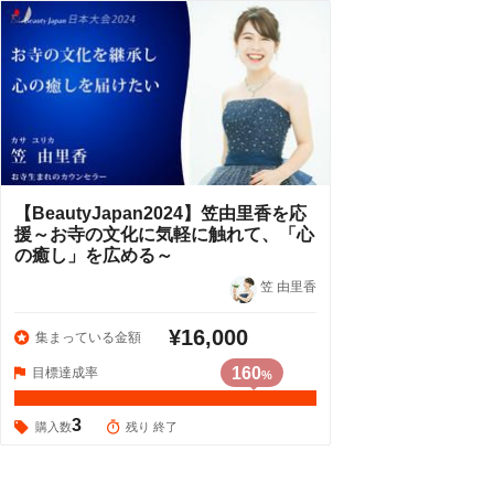
【BeautyJapan2024】笠由里香を応
援～お寺の文化に気軽に触れて、「心
の癒し」を広める～
笠 由里香
¥16,000
集まっている金額
160
目標達成率
%
3
購入数
残り 終了