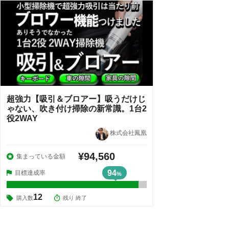
超強力【吸引＆ブロアー】吸うだけじ
ゃない、吹き付け掃除の新常識。1台2
役2WAY
株式会社鳳凰
¥94,560
集まっている金額
94
目標達成率
%
12
購入数
残り 終了