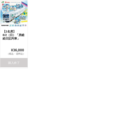
【2名席】
8/2（日）「房総
絵日記列車」
¥36,000
（税込・送料込）
購入終了