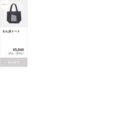
わん歩トート
¥5,940
（税込・送料込）
購入終了