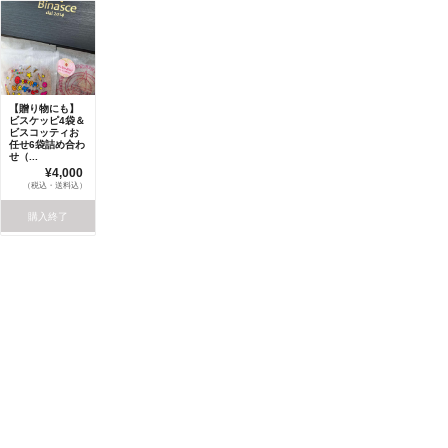
【贈り物にも】
ビスケッピ4袋＆
ビスコッティお
任せ6袋詰め合わ
せ（...
¥4,000
（税込・送料込）
購入終了