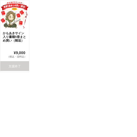
かもあきサイン
入り書籍5冊まと
め買い（郵送）
¥9,000
（税込・送料込）
支援終了