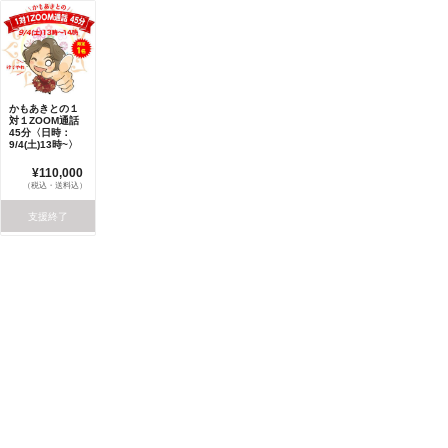
かもあきとの１
対１ZOOM通話
45分〈日時：
9/4(土)13時~〉
¥110,000
（税込・送料込）
支援終了