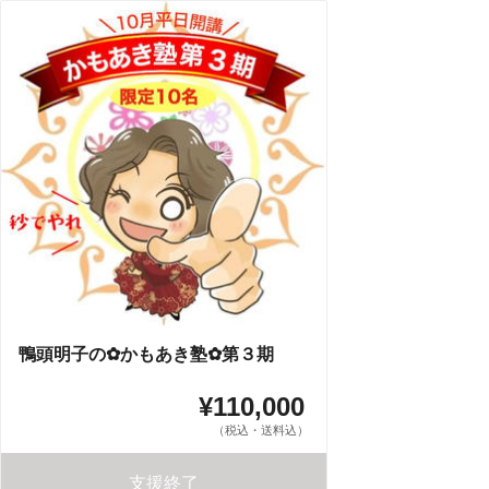
鴨頭明子の✿かもあき塾✿第３期
¥110,000
（税込・送料込）
支援終了