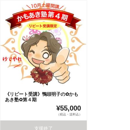
《リピート受講》鴨頭明子の✿かも
あき塾✿第４期
¥55,000
（税込・送料込）
支援終了