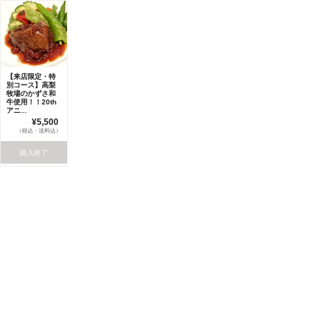
【来店限定・特
別コース】高梨
牧場のかずさ和
牛使用！！20th
アニ...
¥5,500
（税込・送料込）
購入終了